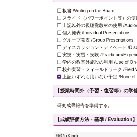
板書 /Writing on the Board
スライド（パワーポイント等）の使用 /Slides
上記以外の視聴覚教材の使用 /Audiovisual Ma
個人発表 /Individual Presentations
グループ発表 /Group Presentations
ディスカッション・ディベート /Discuss
実技・実習・実験 /Practicum/Experiment
学内の教室外施設の利用 /Use of On-Campus
校外実習・フィールドワーク /Field W
上記いずれも用いない予定 /None of th
【授業時間外（予習・復習等）の学修 / Study
研究成果報告を準備する。
【成績評価方法・基準 / Evaluation
種類 (Kind)