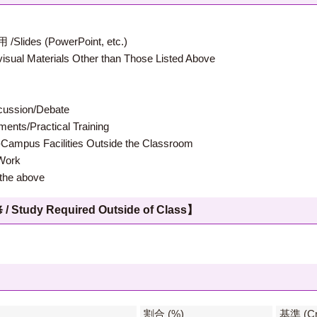
 (PowerPoint, etc.)
terials Other than Those Listed Above
ion/Debate
s/Practical Training
 Facilities Outside the Classroom
ork
e above
 Required Outside of Class】
】
割合 (%)
基準 (Cri