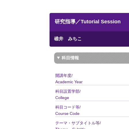
研究指導／Tutorial Session
碓井 みちこ
科目情報
開講年度/
Academic Year
科目設置学部/
College
科目コード等/
Course Code
テーマ・サブタイトル等/