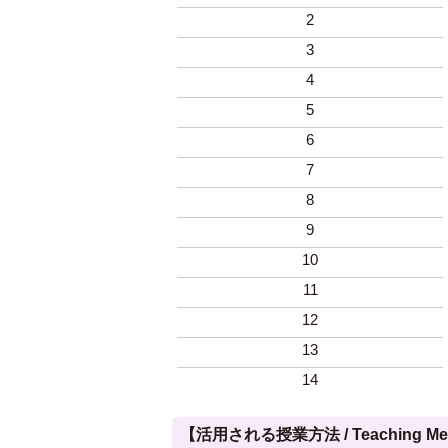
2
3
4
5
6
7
8
9
10
11
12
13
14
【活用される授業方法 / Teaching Met