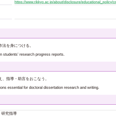
https://www.rikkyo.ac.jp/about/disclosure/educational_policy/c
作法を身につける。
 students' research progress reports.
え、指導・助言をおこなう。
ns essential for doctoral dissertation research and writing.
研究指導