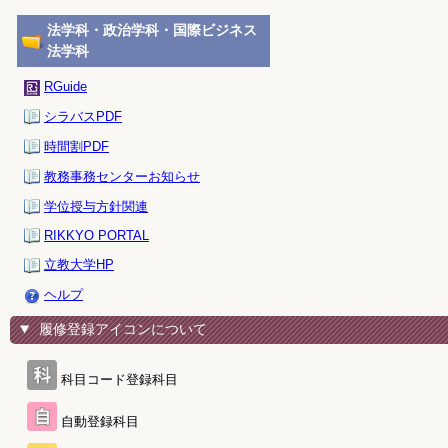
法学科・政治学科・国際ビジネス
法学科
RGuide
シラバスPDF
時間割PDF
教務事務センターお知らせ
学位授与方針関連
RIKKYO PORTAL
立教大学HP
ヘルプ
履修登録アイコンについて
科目コード登録科目
自動登録科目