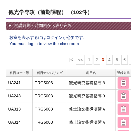
観光学専攻（前期課程）
（102件）
開講時期・時間割から絞り込み
教室を表示するにはログインが必要です。
You must log in to view the classroom.
|<
<<
1
2
3
4
5
6
科目コード等
科目ナンバリング
科目名
登録方法
UA241
TRG5003
観光研究基礎指導Ｂ
UA243
TRG5003
観光研究基礎指導Ｂ
UA313
TRG6003
修士論文指導演習Ａ
UA314
TRG6003
修士論文指導演習Ａ