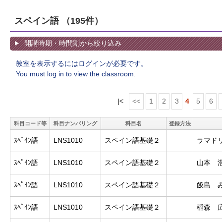
スペイン語
（195件）
開講時期・時間割から絞り込み
教室を表示するにはログインが必要です。
You must log in to view the classroom.
|<
<<
1
2
3
4
5
6
科目コード等
科目ナンバリング
科目名
登録方法
ｽﾍﾟｲﾝ語
LNS1010
スペイン語基礎２
ラマド
ｽﾍﾟｲﾝ語
LNS1010
スペイン語基礎２
山本 
ｽﾍﾟｲﾝ語
LNS1010
スペイン語基礎２
飯島 
ｽﾍﾟｲﾝ語
LNS1010
スペイン語基礎２
稲森 