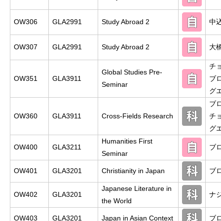
OW306
GLA2991
Study Abroad 2
中
OW307
GLA2991
Study Abroad 2
大
チ
Global Studies Pre-
OW351
GLA3911
ブ
Seminar
グ
ブ
OW360
GLA3911
Cross-Fields Research
チ
グ
Humanities First
OW400
GLA3211
ブ
Seminar
OW401
GLA3201
Christianity in Japan
ブ
Japanese Literature in
OW402
GLA3201
ナ
the World
OW403
GLA3201
Japan in Asian Context
ブ