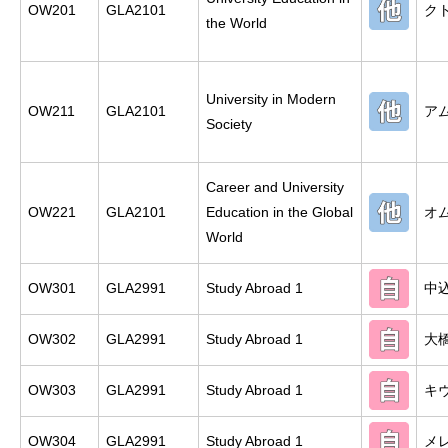
OW201
GLA2101
ク
the World
University in Modern
OW211
GLA2101
ア
Society
Career and University
OW221
GLA2101
Education in the Global
オ
World
OW301
GLA2991
Study Abroad 1
中
OW302
GLA2991
Study Abroad 1
大
OW303
GLA2991
Study Abroad 1
キ
OW304
GLA2991
Study Abroad 1
メ