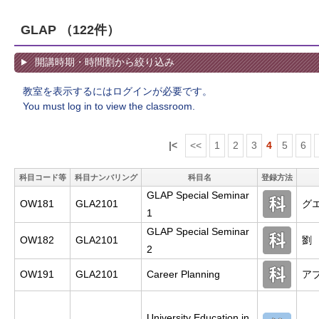
GLAP
（122件）
開講時期・時間割から絞り込み
教室を表示するにはログインが必要です。
You must log in to view the classroom.
|<
<<
1
2
3
4
5
6
科目コード等
科目ナンバリング
科目名
登録方法
GLAP Special Seminar
OW181
GLA2101
グ
1
GLAP Special Seminar
OW182
GLA2101
劉
2
OW191
GLA2101
Career Planning
ア
University Education in