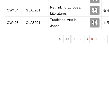
Rethinking European
OW404
GLA3201
セ
Literatures
Traditional Arts in
OW405
GLA3201
カ
Japan
|<
<<
1
2
3
4
5
6