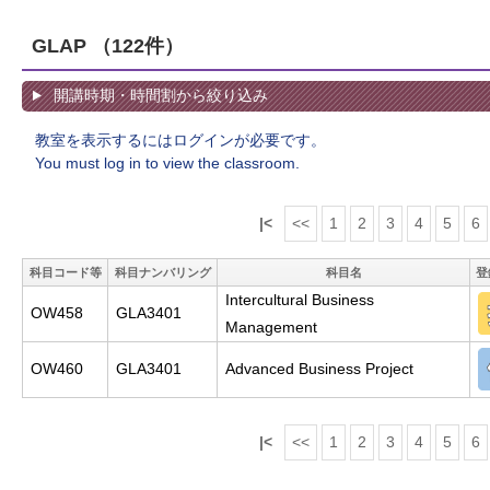
GLAP
（122件）
開講時期・時間割から絞り込み
教室を表示するにはログインが必要です。
You must log in to view the classroom.
|<
<<
1
2
3
4
5
6
科目コード等
科目ナンバリング
科目名
登
Intercultural Business
OW458
GLA3401
Management
OW460
GLA3401
Advanced Business Project
|<
<<
1
2
3
4
5
6