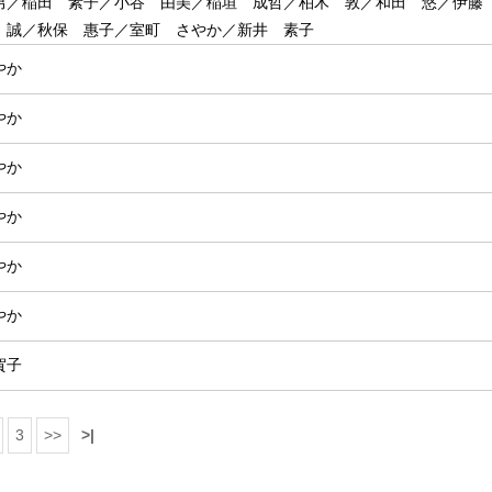
男／稲田 素子／小谷 由美／稲垣 成哲／柏木 敦／和田 悠／伊藤
 誠／秋保 惠子／室町 さやか／新井 素子
やか
やか
やか
やか
やか
やか
賀子
3
>>
>|