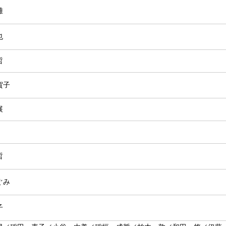
雄
也
哲
賀子
展
哲
ぐみ
子