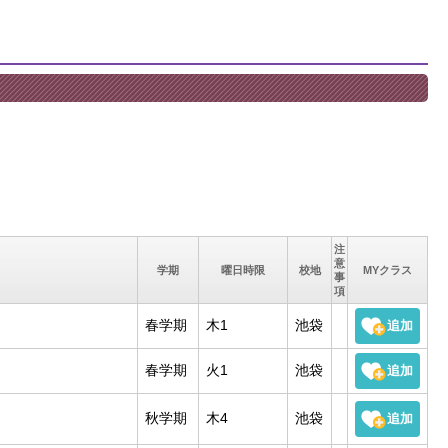
注
意
学期
曜日時限
校地
MYクラス
事
項
春学期
木1
池袋
春学期
火1
池袋
秋学期
木4
池袋