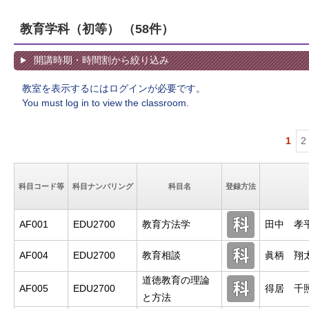
教育学科（初等）
（58件）
開講時期・時間割から絞り込み
教室を表示するにはログインが必要です。
You must log in to view the classroom.
1
2
科目コード等
科目ナンバリング
科目名
登録方法
AF001
EDU2700
教育方法学
田中 孝
AF004
EDU2700
教育相談
眞柄 翔
道徳教育の理論
AF005
EDU2700
得居 千
と方法