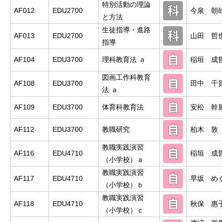
特別活動の理論
AF012
EDU2700
今泉 朝
と方法
生徒指導・進路
AF013
EDU2700
山田 哲
指導
AF104
EDU3700
理科教育法 ａ
稲垣 成
図画工作科教育
AF108
EDU3700
田中 千
法 ａ
AF109
EDU3700
体育科教育法
安松 幹
AF112
EDU3700
教職研究
柏木 敦
教職実践演習
AF116
EDU4710
稲垣 成
（小学校）ａ
教職実践演習
AF117
EDU4710
早坂 め
（小学校）ｂ
教職実践演習
AF118
EDU4710
秋保 惠
（小学校）ｃ