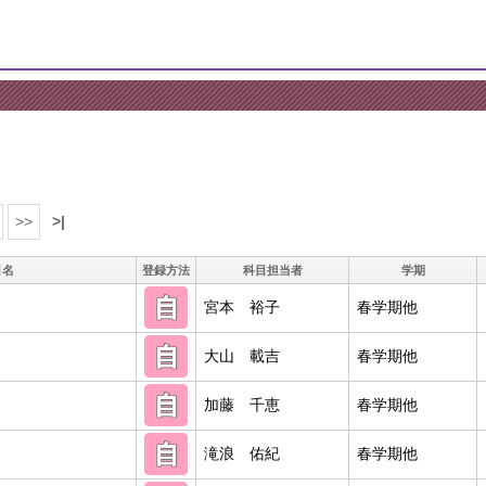
>>
>|
目名
登録方法
科目担当者
学期
宮本 裕子
春学期他
大山 載吉
春学期他
加藤 千恵
春学期他
滝浪 佑紀
春学期他