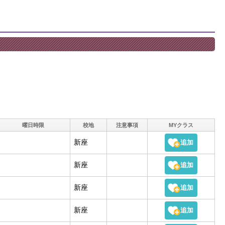
曜日時限
校地
注意事項
MYクラス
新座
新座
新座
新座