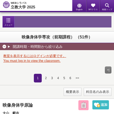
WEBシラバス
立教大学 2025
English
MYクラス
検索トップ
メニュー
映像身体学専攻（前期課程）
（51件）
開講時期・時間割から絞り込み
教室を表示するにはログインが必要です。
You must log in to view the classroom.
>|
1
2
3
4
5
6
>>
概要表示
科目名のみ表示
映像身体学原論
大山 載吉