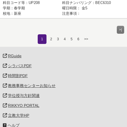
科目コード等
：UP208
科目ナンバリング
：BEC6310
学期
：
春学期
曜日時限
：
金5
校地
：
新座
注意事項
：
>|
1
2
3
4
5
6
>>
RGuide
シラバスPDF
時間割PDF
教務事務センターお知らせ
学位授与方針関連
RIKKYO PORTAL
立教大学HP
ヘルプ