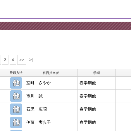
3
4
>>
>|
登録方法
科目担当者
学期
室町 さやか
春学期他
市川 誠
春学期他
石黒 広昭
春学期他
伊藤 実歩子
春学期他