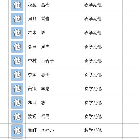
秋葉 昌樹
春学期他
河野 哲也
春学期他
柏木 敦
春学期他
森田 満夫
春学期他
中村 百合子
春学期他
奈須 恵子
春学期他
高瀬 幸恵
春学期他
和田 悠
春学期他
渡辺 哲男
春学期他
室町 さやか
秋学期他