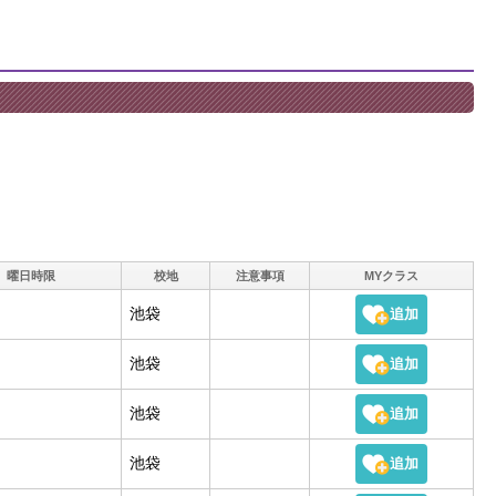
曜日時限
校地
注意事項
MYクラス
池袋
池袋
池袋
池袋